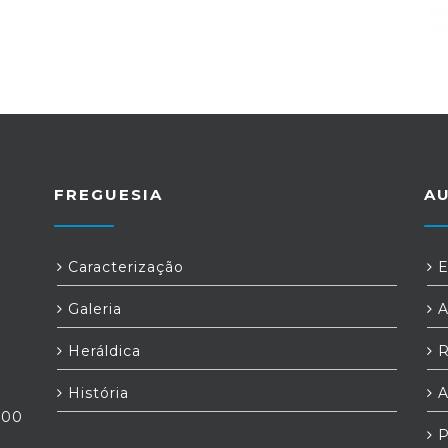
FREGUESIA
A
Caracterização
E
Galeria
A
Heráldica
R
História
A
h00
P