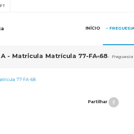
PT
INÍCIO
ça
FREGUESI
- Matricula Matrícula 77-FA-68
Início
Freguesia
rícula 77-FA-68
Partilhar