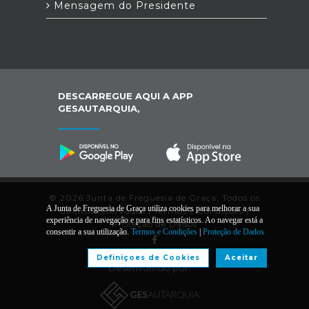
Mensagem do Presidente
DESCARREGUE AQUI A APP
GESAUTARQUIA,
© 2026 Junta de Freguesia de Graça. Todos os
A Junta de Freguesia de Graça utiliza cookies para melhorar a sua
direitos reservados |
Termos e Condições
|
experiência de navegação e para fins estatísticos. Ao navegar está a
Proteção de Dados
consentir a sua utilização.
Termos e Condições
|
Proteção de Dados
Definiçoes de Cookies
Aceitar
Desenvolvido por: