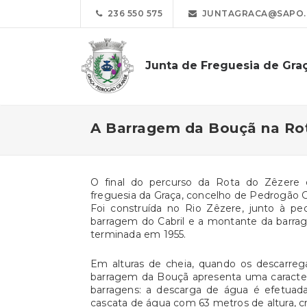
236 550 575
JUNTAGRACA@SAPO.
Junta de Freguesia de Gra
A Barragem da Bouçã na Ro
O final do percurso da Rota do Zêzere 
freguesia da Graça, concelho de Pedrogão 
Foi construída no Rio Zêzere, junto à pe
barragem do Cabril e a montante da barra
terminada em 1955.
Em alturas de cheia, quando os descarrega
barragem da Bouçã apresenta uma caracterí
barragens: a descarga de água é efetua
cascata de água com 63 metros de altura, cr