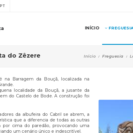
PT
INÍCIO
ça
FREGUESI
ta do Zêzere
Início
Freguesia
L
é na Barragem da Bouçã, localizada na
Grande.
quena localidade da Bouçã, a jusante da
gem do Castelo de Bode. A construção foi
dores da albufeira do Cabril se abrem, a
stica que a diferencia de todas as outras
da por cima do paredão, provocando uma
iando um cenário único e indescritível.