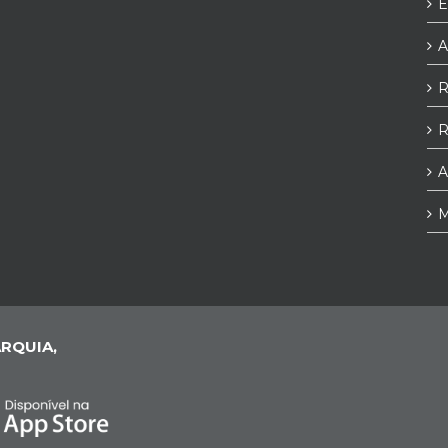
E
A
R
R
A
M
RQUIA,