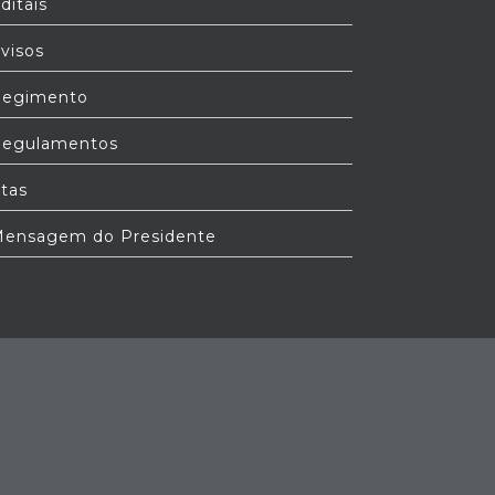
ditais
visos
egimento
egulamentos
tas
ensagem do Presidente