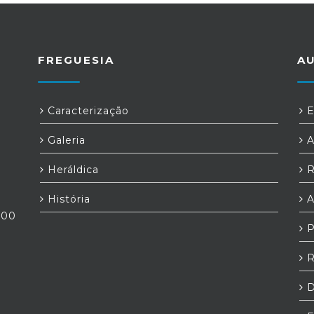
FREGUESIA
A
Caracterização
E
Galeria
A
Heráldica
R
História
A
h00
P
R
D