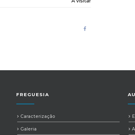
A visitar
FREGUESIA
A
Caracterização
E
Galeria
A