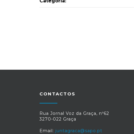
Categoria:
CONTACTOS
Rua Jornal Voz da Graça, nº62
3270-022 Graça
Email:
juntagraca@sapo.pt