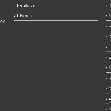
Heráldica
R
História
A
h00
P
R
D
E
A
R
R
A
M