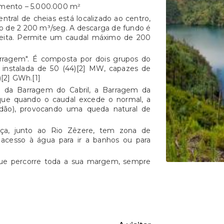
amento – 5.000.000 m²
tral de cheias está localizado ao centro,
 de 2 200 m³/seg. A descarga de fundo é
reita. Permite um caudal máximo de 200
barragem". É composta por dois grupos do
l instalada de 50 (44)[2] MW, capazes de
)[2] GWh.[1]
te da Barragem do Cabril, a Barragem da
 que quando o caudal excede o normal, a
edão), provocando uma queda natural de
a, junto ao Rio Zêzere, tem zona de
acesso à água para ir a banhos ou para
que percorre toda a sua margem, sempre