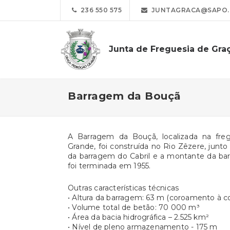
236 550 575
JUNTAGRACA@SAPO.
Junta de Freguesia de Gra
Barragem da Bouçã
A Barragem da Bouçã, localizada na fre
Grande, foi construída no Rio Zêzere, junt
da barragem do Cabril e a montante da ba
foi terminada em 1955.
Outras características técnicas
• Altura da barragem: 63 m (coroamento à 
• Volume total de betão: 70 000 m³
• Área da bacia hidrográfica – 2.525 km²
• Nível de pleno armazenamento - 175 m