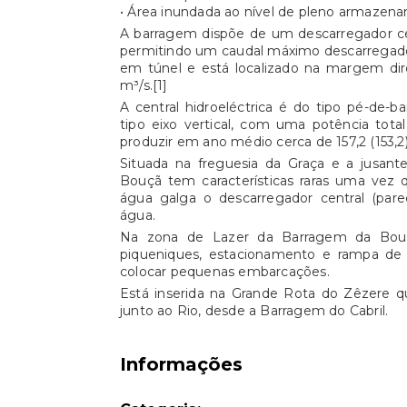
• Área inundada ao nível de pleno armazen
A barragem dispõe de um descarregador cen
permitindo um caudal máximo descarregado
em túnel e está localizado na margem di
m³/s.[1]
A central hidroeléctrica é do tipo pé-de-
tipo eixo vertical, com uma potência tota
produzir em ano médio cerca de 157,2 (153,2
Situada na freguesia da Graça e a jusan
Bouçã tem características raras uma vez
água galga o descarregador central (par
água.
Na zona de Lazer da Barragem da Bouç
piqueniques, estacionamento e rampa de 
colocar pequenas embarcações.
Está inserida na Grande Rota do Zêzere 
junto ao Rio, desde a Barragem do Cabril.
Informações