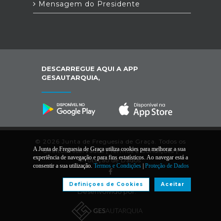
Mensagem do Presidente
DESCARREGUE AQUI A APP
GESAUTARQUIA,
© 2026 Junta de Freguesia de Graça. Todos os
A Junta de Freguesia de Graça utiliza cookies para melhorar a sua
direitos reservados |
Termos e Condições
|
experiência de navegação e para fins estatísticos. Ao navegar está a
Proteção de Dados
consentir a sua utilização.
Termos e Condições
|
Proteção de Dados
Definiçoes de Cookies
Aceitar
Desenvolvido por: