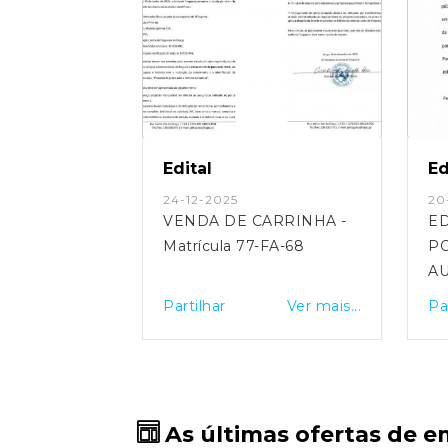
Edital
Ed
24-12-2025
20
VENDA DE CARRINHA -
ED
Matrícula 77-FA-68
P
AU
Partilhar
Ver mais...
Pa
As últimas ofertas de e