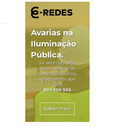
Avarias na
Iluminação
Pública.
Se detectou uma
avaria na Rede de
Iluminação Pública,
agradecemos que
ligue
800 506 506
Saber mais