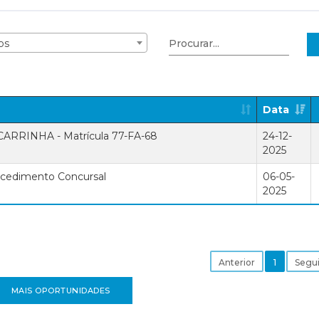
os
Data
RRINHA - Matrícula 77-FA-68
24-12-
2025
ocedimento Concursal
06-05-
2025
Anterior
1
Segu
MAIS OPORTUNIDADES