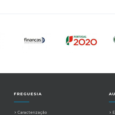
FREGUESIA
A
Caracterização
E