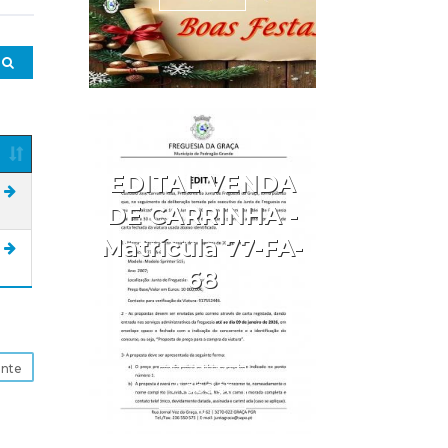
EDITAL VENDA
DE CARRINHA -
Matrícula 77-FA-
68
inte
Aceder