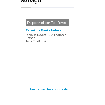
Serviço
Disponível por Telefone:
Farmácia Baeta Rebelo
Largo da Devesa, 22-A Pedrogão
Grande
Tel.: 236 486 133
farmaciasdeservico.info