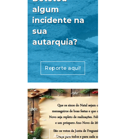
algum
incidente na
sua
autarquia?
Reporte aqui!
Aceder