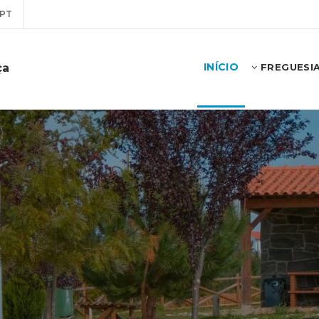
PT
INÍCIO
ça
FREGUESI